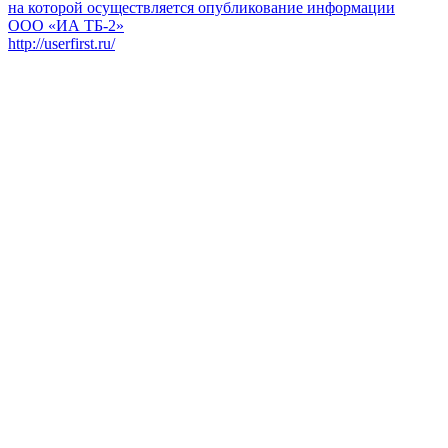
на которой осуществляется опубликование информации
ООО «ИА ТБ-2»
http://userfirst.ru/