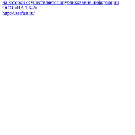
на которой осуществляется опубликование информации
ООО «ИА ТБ-2»
http://userfirst.ru/