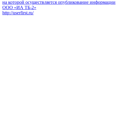
на которой осуществляется опубликование информации
ООО «ИА ТБ-2»
http://userfirst.ru/